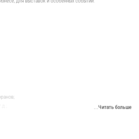
бизнесе, для выставок и особенных событий.
оранов;
.д.;
...Читать больше
аний;
в, ресторанов.