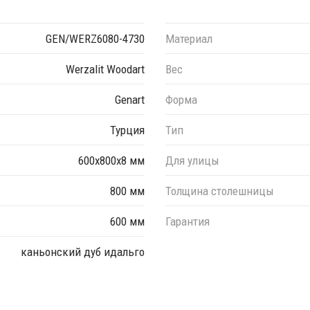
е с коллекцией декоров
Woodart
, которая открывает двери в
ми тонами. Это коллекция, которая сочетает в себе стиль и
GEN/WERZ6080-4730
Материал
Werzalit Woodart
Вес
мм;
Genart
Форма
 мм, 600х1100 мм, 700х1100 мм, 700х1200 мм, 800х1200 мм,
Турция
Тип
600х800х8 мм
Для улицы
ер необходимого декора.
800 мм
Толщина столешницы
600 мм
Гарантия
каньонский дуб идальго