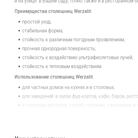
и на улице: в Вашем саду, точно также и в ресторанном 
Преимущества столешниц Werzalit:
простой уход;
стабильная форма;
стойкость к различным погодным проявлениям;
прочная однородная поверхность;
стойкость к воздействию ультрафиолетовых лучей;
стойкость к тепловым воздействиям.
Использование столешниц Werzalit:
для частных домов на кухнях и в столовых;
для заведений: в залах фуд-кортов, кафе, баров, рест
в столовых хостелов, отелей, гостиниц, санаториев и т
в офисах, залов для проведения конференций и собр
в буфетах различных учреждений;
на летних площадках городских и пляжных кафе, баро