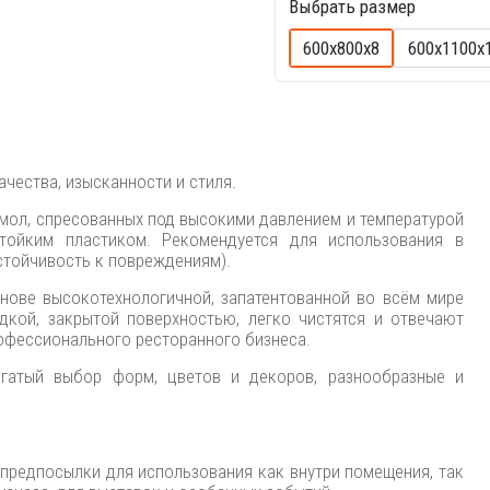
Выбрать размер
600х800х8
600х1100х
ачества, изысканности и стиля.
смол, спресованных под высокими давлением и температурой
тойким пластиком. Рекомендуется для использования в
стойчивость к повреждениям).
снове высокотехнологичной, запатентованной во всём мире
дкой, закрытой поверхностью, легко чистятся и отвечают
офессионального ресторанного бизнеса.
огатый выбор форм, цветов и декоров, разнообразные и
предпосылки для использования как внутри помещения, так