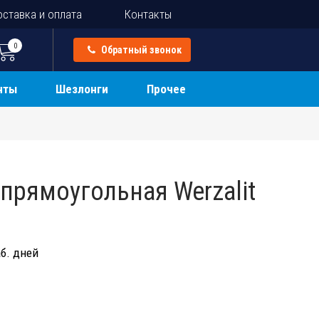
ставка и оплата
Контакты
0
Обратный звонок
нты
Шезлонги
Прочее
прямоугольная Werzalit
б. дней