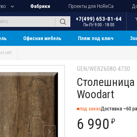
тво
Фабрики
Проекты для HoReCa
До
+7(499) 653-81-64
Пн-Пт 9:00 - 18:00
ель
Офисная мебель
Пляж под ключ
Зо
erzalit
GEN/WERZ6080-4730
Столешница 
Woodart
под заказ
Доставка ~60 ра
6 990
₽