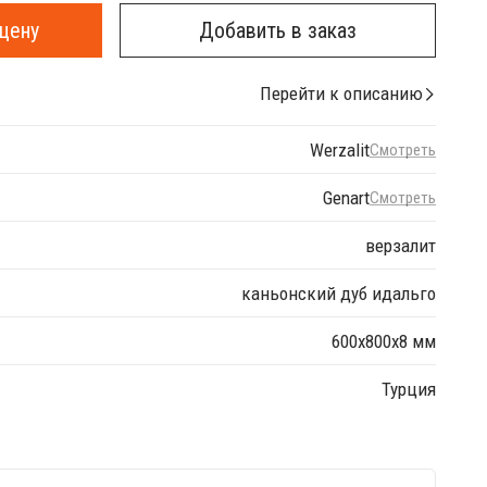
цену
Добавить в заказ
Перейти к описанию
Werzalit
Смотреть
Genart
Смотреть
верзалит
каньонский дуб идальго
600х800х8 мм
Турция