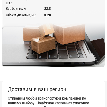
ударам, химическим веществам и нагреву.
шт.:
Вес брутто, кг:
22.8
Возможные цвета указаны в палитре на сайте.
Подробнее ознакомиться с палитрой фабрики Gaber.
Объем упаковки, м3:
0.28
Подходит для использования на открытом воздухе.
Возможен заказ модели с Led подсветкой.
Открыть технические характеристики
.
Инструкция по разборке
.
Инструкция по уходу
.
Цены на другие модели Вы можете уточнить у
менеджеров.
Доставим в ваш регион
Отправим любой транспортной компанией по
вашему выбору. Надёжная картонная упаковка