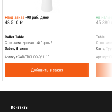
под заказ
~90 раб. дней
в нали
48 510 ₽
45 380 
Roller Table
Table
Стол ламинированный барный
Стол лам
Gaber, Италия
Caris, Ту
Артикул:
Артикул:
Добавить в заказ
Контакты