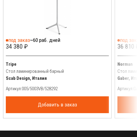
под заказ
~60 раб. дней
под зак
34 380 ₽
36 810 
Tripe
Norman
Стол ламинированный барный
Стол лам
Scab Design, Италия
Gaber, Ит
Артикул:
Артикул:
Добавить в заказ