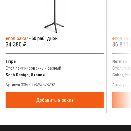
под заказ
~60 раб. дней
под зак
34 380 ₽
36 810 
Tripe
Norman
Стол ламинированный барный
Стол лам
Scab Design, Италия
Gaber, Ит
Артикул:
Артикул:
Добавить в заказ