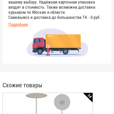
вашему выбору. Надёжная картонная упаковка
Для уточнения всех возможных вариантов материала
входит в стоимость. Также возможна доставка
и цвета данного изделия обращайтесь к
курьером по Москве и области.
нашим менеджерам!
Самовывоз и доставка до большинства ТК - 0 руб.
Подробнее
Схожие товары
3d