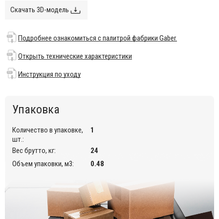
Скачать 3D-модель
700х700х750 мм;
800х800х750 мм;
Подробнее ознакомиться с палитрой фабрики Gaber.
900х900х750 мм;
1200х800х750 мм;
Открыть технические характеристики
1800х900х750 мм;
Инструкция по уходу
800х800х1000 мм;
900х900х1000 мм;
Упаковка
1200х800х1000 мм;
800х800х1100 мм;
Количество в упаковке,
1
шт.:
900х900х1100 мм;
Вес брутто, кг:
24
1200х800х1100 мм.
Объем упаковки, м3:
0.48
Особенности:
У моделей размером 700х700х750 мм, 800х800х750 мм,
900х900х750 мм ножки могут быть выполнены из
поликарбоната или дуба.