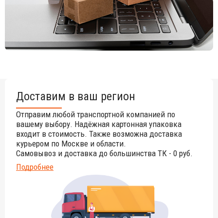
У остальных моделей ножки выполнены из дуба.
Столешница и ножки данной модели выполнены из дуба.
Варианты отделки указаны в палитре на сайте.
Подробнее ознакомиться с палитрой фабрики Gaber.
Открыть технические характеристики
.
Инструкция по уходу
.
Цена на сайте указана за модель размером 1200х800х750
Доставим в ваш регион
мм.
Цены на другие модели Вы можете уточнить у
менеджеров.
Отправим любой транспортной компанией по
вашему выбору. Надёжная картонная упаковка
входит в стоимость. Также возможна доставка
курьером по Москве и области.
Самовывоз и доставка до большинства ТК - 0 руб.
Подробнее