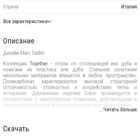
Страна
Италия
Все характеристики
Описание
Дизайн Marc Sadler.
Коллекция
Together
- столы со столешницей ииз дуба и
ножками из пластика или дуба. Стильное сочетание
нескольких материалов впишется в любое пространство.
Поликарбонат характеризуется высокой структурной
устойчивостью, стойкостью к воздействию тепла и
истиранию. Деревянные изделия Gaber производятся в
соответствии с европейскими правилами, действующими в
отношении выбросов формальдегида продуктов из дерева.
...Читать больше
Столы
Together
прекрасно подойдут для обстановки кафе,
баров, ресторанов, офисов, различных учреждений, залов
ожидания и даже частных интерьеров.
Скачать
Возможные размеры стола: