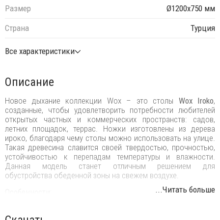
Размер
Ø1200х750 мм
Страна
Турция
Все характеристики
Описание
Новое дыхание коллекции Wox – это столы
Wox Iroko
,
созданные, чтобы удовлетворить потребности любителей
открытых частных и коммерческих пространств: садов,
летних площадок, террас. Ножки изготовлены из дерева
ироко, благодаря чему столы можно использовать на улице.
Такая древесина славится своей твердостью, прочностью,
устойчивостью к перепадам температуры и влажности.
Данная модель станет отличным решением для
обустройства обеденной зоны на свежем воздухе.
...Читать больше
Особенности:
Ножки выполнены из дерева ироко. Из-за природной
Скачать
особенности дерева ироко цвет ножек каждой модели