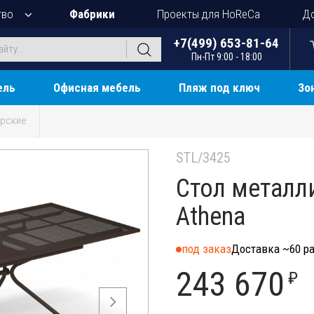
тво
Фабрики
Проекты для HoReCa
До
+7(499) 653-81-64
Пн-Пт 9:00 - 18:00
ель
Офисная мебель
Пляж под ключ
Зо
ерские
STL/3425
Стол металл
Athena
под заказ
Доставка ~60 ра
243 670
₽