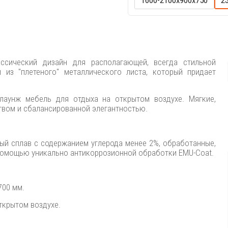
1600-2100х900х750
2
ассический дизайн для располагающей, всегда стильной
из "плетеного" металлического листа, который придает
лаунж мебель для отдыха на открытом воздухе. Мягкие,
твом и сбалансированной элегантностью.
ный сплав с содержанием углерода менее 2%, обработанные,
помощью уникально антикоррозионной обработки EMU-Coat.
700 мм.
ткрытом воздухе.