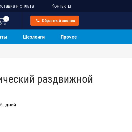
ставка и оплата
Контакты
0
Обратный звонок
нты
Шезлонги
Прочее
ический раздвижной
б. дней