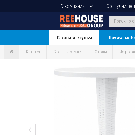
О компании
Сотрудничес
Столы и стулья
Лаунж-меб
Каталог
Столы и стулья
Столы
Из рота