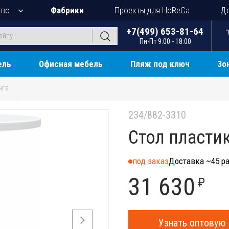
тво
Фабрики
Проекты для HoReCa
До
+7(499) 653-81-64
Пн-Пт 9:00 - 18:00
ель
Офисная мебель
Пляж под ключ
Зо
нга
234/882-3310
Стол пласти
под заказ
Доставка ~45 ра
31 630
₽
Узнать оптовую 