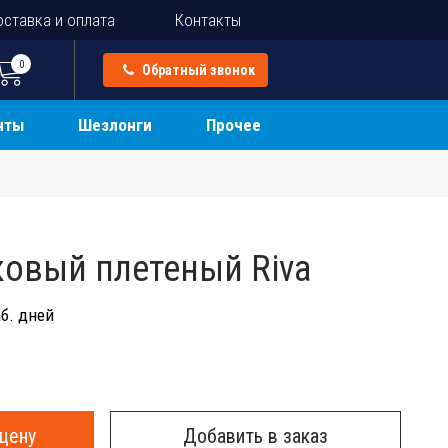
ставка и оплата
Контакты
0
Обратный звонок
нты
Шезлонги
Прочее
ковый плетеный Riva
б. дней
цену
Добавить в заказ