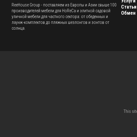
Услуги
ReeHouse Group - поставляем из Европы и Азии свыше 100
Статьи
производителей мебели для HoReCa и элитной садовой
Обмен 
уличной мебели для частного сектора: от обеденных и
лаунж-комплектов до пляжных шезлонгов и зонтов от
солнца.
This si