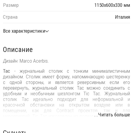
Размер
1150х600х330 мм
Страна
Италия
Все характеристики
Описание
Дизайн:
Marco Acerbis.
Tac
- журнальный столик с тонким минималистичным
дизайном. Столик имеет форму, напоминающую шестеренку
с одной стороны, и является реверсивным: если его
перевернуть, журнальный столик Tac можно соединить с
удобным и необычным шезлонгом Tic Tac. Журнальный
столик Tac идеально подходит для неформальной и
красочной обстановки на открытом воздухе или в
помещении, как для Contract проектов, так и для
...Читать больше
мероприятий. Tic Tac изготовлен из полиэтилена и доступен
в различных цветах, что идеально подходит для создания
уникальных сочетаний с Tic Tac.
Скачать