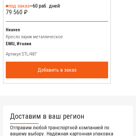
известкового налета или других минеральных солей,
под заказ
~60 раб. дней
которые оставляют стойкие следы или полосы при
79 560 ₽
высыхании поверхности, для чистки стекла можно
использовать специальные продукты вместо мягкого
моющего средства, за исключением окрашенных
Heaven
поверхностей.
Кресло лаунж металлическое
EMU, Италия
Артикул:
Добавить в заказ
Доставим в ваш регион
Отправим любой транспортной компанией по
вашему выбору. Надёжная картонная упаковка