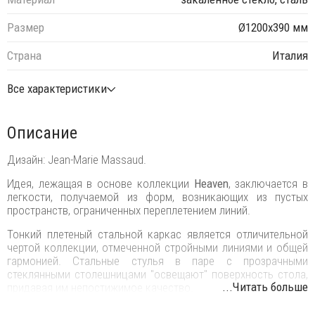
Размер
Ø1200х390 мм
Страна
Италия
Все характеристики
Описание
Дизайн: Jean-Marie Massaud.
Идея, лежащая в основе коллекции
Heaven
, заключается в
легкости, получаемой из форм, возникающих из пустых
пространств, ограниченных переплетением линий.
Тонкий плетеный стальной каркас является отличительной
чертой коллекции, отмеченной стройными линиями и общей
гармонией. Стальные стулья в паре с прозрачными
стеклянными столешницами "освещают" поверхность стола,
...Читать больше
придавая им непостижимое качество.
Гармоничные и сложные формы мебели
Heaven
создают