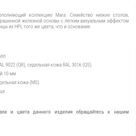
дополняющий коллекцию Mara. Семейство низких столов,
окрашенной железной основы с легким визуальным эффектом
цы из HPL того же цвета, что и основание.
лл.
AL 9022 (QR), седельная кожа RAL 3016 (QS).
й 10 мм.
едельная кожа (MS).
це.
иала и цвета данного изделия обращайтесь к нашим