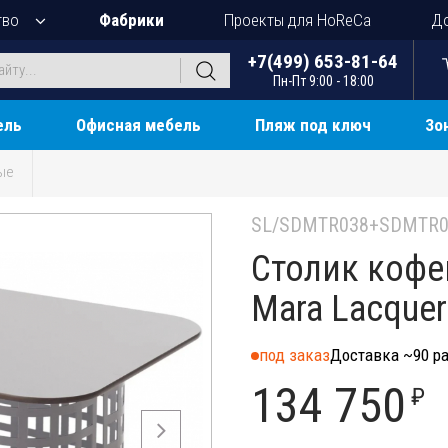
тво
Фабрики
Проекты для HoReCa
До
+7(499) 653-81-64
Пн-Пт 9:00 - 18:00
ель
Офисная мебель
Пляж под ключ
Зо
ые
SL/SDMTR038+SDMTR0
Столик кофе
Mara Lacque
под заказ
Доставка ~90 ра
134 750
₽