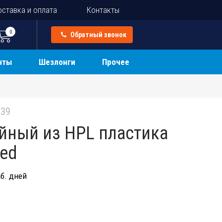
ставка и оплата
Контакты
0
Обратный звонок
нты
Шезлонги
Прочее
39
йный из HPL пластика
red
б. дней