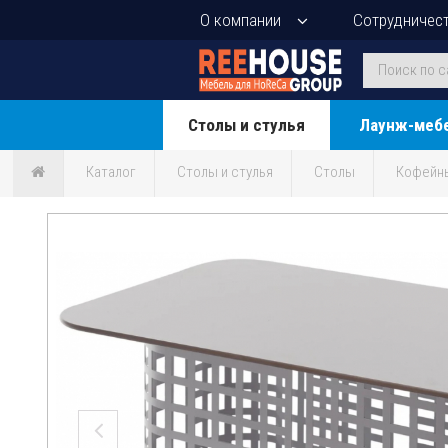
О компании
Сотрудничес
Столы и стулья
Лаунж-меб
Каталог
Столы и стулья
Столы
Кофейн