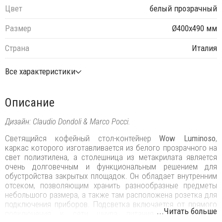
Цвет
белый прозрачный
Размер
Ø400х490 мм
Страна
Италия
Все характеристики
Описание
Дизайн: Claudio Dondoli & Marco Pocci.
Светящийся кофейный стол-контейнер
Wow Luminoso
,
каркас которого изготавливается из белого прозрачного на
свет полиэтилена, а столешница из метакрилата является
очень долговечным и функциональным решением для
обустройства закрытых площадок. Он обладает внутренним
отсеком, позволяющим хранить разнообразные предметы
небольшого размера, а также там расположена розетка для
подключения приборов. Подсветка включается от прямого
...Читать больше
подключения к сети шнура питания. Элегантное и