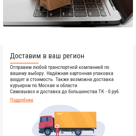
работы 6 лет.
Цоколь: E27.
Частота: 50/60 Гц.
Напряжение: 220-240 В.
Цветовая температура: 4000°К (натуральный белый свет).
Прозрачный кабель длиной 1850 мм с вилкой Shucko.
Доставим в ваш регион
Степень защиты IP 20
-
защита от твердых частиц размером
от 12 мм, нет защиты от воды. Изделие можно использовать
Отправим любой транспортной компанией по
только в помещениях.
вашему выбору. Надёжная картонная упаковка
входит в стоимость. Также возможна доставка
Этикетка энергетического класса.
курьером по Москве и области.
Открыть технические характеристики.
Самовывоз и доставка до большинства ТК - 0 руб.
Подробнее
Открыть инструкцию по сборке.
Для уточнения цены и всех возможных вариантов
материала и цвета данного изделия обращайтесь к нашим
менеджерам.