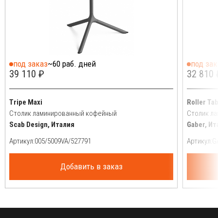
под заказ
~60 раб. дней
под зак
39 110 ₽
32 810 
Tripe Maxi
Roller Ta
Столик ламинированный кофейный
Столик л
Scab Design, Италия
Gaber, Ит
Артикул:
Артикул:
Добавить в заказ