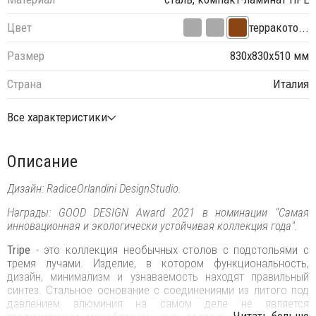
Цвет
терракото...
Размер
830х830х510 мм
Страна
Италия
Все характеристики
Описание
Дизайн: RadiceOrlandini DesignStudio.
Награды: GOOD DESIGN Award 2021 в номинации "Самая
инновационная и экологически устойчивая коллекция года".
Tripe
- это коллекция необычных столов с подстольями с
тремя лучами. Изделие, в котором функциональность,
дизайн, минимализм и узнаваемость находят правильный
синтез. Стальное основание с соединениями из литого под
давлением алюминия на самом деле не является
...Читать больше