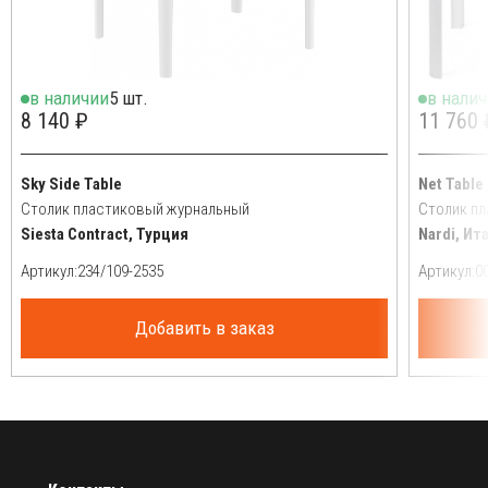
в наличии
5 шт.
в нали
8 140 ₽
11 760 
Sky Side Table
Net Table
Столик пластиковый журнальный
Столик п
Siesta Contract, Турция
Nardi, Ит
Артикул:
Артикул:
Добавить в заказ