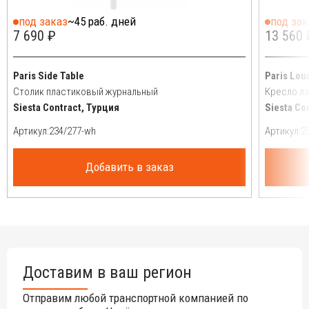
под заказ
~45 раб. дней
под зак
7 690 ₽
13 560 
Paris Side Table
Paris Lou
Столик пластиковый журнальный
Кресло л
Siesta Contract, Турция
Siesta Co
Артикул:
Артикул:
Добавить в заказ
Доставим в ваш регион
Отправим любой транспортной компанией по