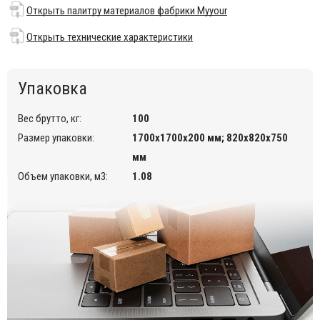
Возможные варианты цвета указаны в палитре на
Открыть палитру материалов фабрики Myyour
сайте.
Открыть палитру материалов фабрики Myyour
.
Столешница выполнена из керамогранита толщиной 12
Открыть технические характеристики
мм.
Стильный дизайн.
Упаковка
Подходит для использования на улице.
Открыть технические характеристики
.
Вес брутто, кг:
100
Размер упаковки:
1700х1700х200 мм; 820х820х750
Для уточнения всех возможных вариантов материала и
цвета данного изделия обращайтесь к нашим
мм
менеджерам.
Объем упаковки, м3:
1.08