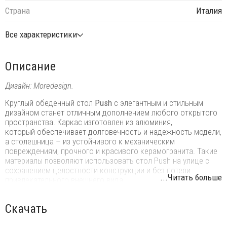
Страна
Италия
Все характеристики
Описание
Дизайн: Moredesign.
Круглый обеденный стол
Push
с элегантным и стильным
дизайном станет отличным дополнением любого открытого
пространства. Каркас изготовлен из алюминия,
который обеспечивает долговечность и надежность модели,
а столешница – из устойчивого к механическим
повреждениям, прочного и красивого керамогранита. Такие
материалы позволяют использовать стол Push на улице с
сохранением целостности конструкции и без потери
...Читать больше
привлекательного внешнего вида.
Особенности:
Скачать
Каркас выполнен из алюминия с эпоксидным покрытием.