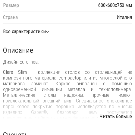
Размер
600х600х750 мм
Страна
Италия
Все характеристики
Описание
Дизайн Eurolinea.
Claro Slim
- коллекция столов со столешницей из
композитного материала compactop или из многослойного
материала ламинат. Каркас выполнен с помощью
одновременной инъекции металла и технополимера.
Металлические столы надежны, прочные, имеют
привлекательный внешний вид. Специальное эпоксидное
порошковое покрытие порошка используется во многих
изделиях Gaber®, благодаря чему достигается
...Читать больше
превосходная стойкость к атмосферным воздействиям.
Столы
Claro Slim
прекрасно подойдут для обстановки кафе,
баров, ресторанов, офисов, различных учреждений, залов
Скачать