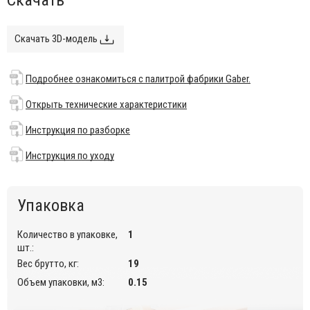
ожидания и даже частных интерьеров.
Возможные размеры стола:
Скачать 3D-модель
600х600х750 мм;
600х800х750 мм;
Подробнее ознакомиться с палитрой фабрики Gaber.
600х1200х750 мм;.
Открыть технические характеристики
Особенности:
Инструкция по разборке
Каркас выполнен с помощью одновременной инъекции
Инструкция по уходу
металла и технополимера.
Столешница может быть выполнена из композитного
материала compactop или многослойного материала
Упаковка
ламинат.
Варианты отделки указаны в палитре на сайте.
Количество в упаковке,
1
Подробнее ознакомиться с палитрой фабрики Gaber.
шт.:
Открыть технические характеристики
.
Вес брутто, кг:
19
Объем упаковки, м3:
0.15
Инструкция по разборке
.
Инструкция по уходу
.