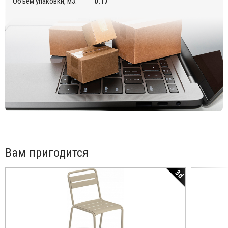
Объем упаковки, м3:
0.17
длительного времени, мы рекомендуем хранить его в
помещении и в сухом месте зимой, чтобы предотвратить
образование конденсата. Перед зимой и ежеквартально,
если продукты хранятся вблизи моря, рекомендуется чистить
металлические поверхности мягкой тканью с
использованием воды или моющего средства и защищать их
маслом вазелина или автомобильным воском.
Вам пригодится
3d