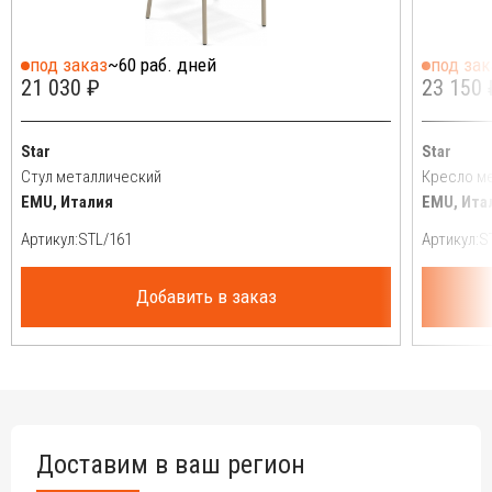
под заказ
~60 раб. дней
под зак
21 030 ₽
23 150 
Star
Star
Стул металлический
Кресло м
EMU, Италия
EMU, Ита
Артикул:
Артикул:
Добавить в заказ
Доставим в ваш регион