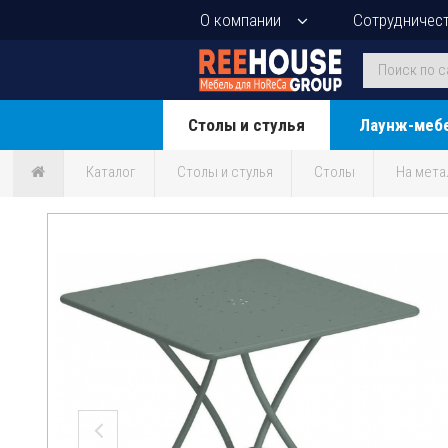
О компании
Сотрудничес
Столы и стулья
Лаунж-меб
Каталог
Столы и стулья
Столы
На мета