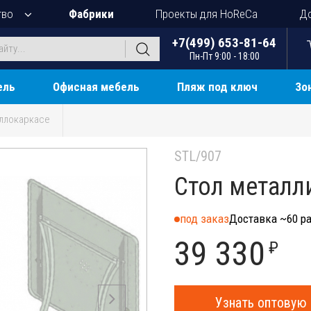
тво
Фабрики
Проекты для HoReCa
До
+7(499) 653-81-64
Пн-Пт 9:00 - 18:00
ель
Офисная мебель
Пляж под ключ
Зо
ллокаркасе
STL/907
Стол металл
под заказ
Доставка ~60 ра
39 330
₽
Узнать оптовую 