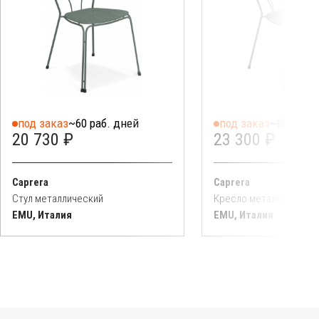
под заказ
~60 раб. дней
под заказ
~60 раб. 
20 730 ₽
23 300 ₽
Caprera
Caprera
Стул металлический
Кресло металлическо
EMU, Италия
EMU, Италия