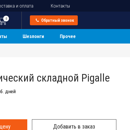
ставка и оплата
Контакты
0
Обратный звонок
нты
Шезлонги
Прочее
ический складной Pigalle
б. дней
цену
Добавить в заказ