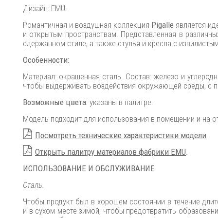
Дизайн: EMU.
Романтичная и воздушная коллекция
Pigalle
является ид
и открытым пространствам. Представленная в различных
сдержанном стиле, а также стулья и кресла с извилисты
Особенности:
Материал: окрашенная сталь. Состав: железо и углерод
чтобы выдерживать воздействия окружающей среды, с 
Возможные цвета:
указаны в палитре.
Модель подходит для использования в помещении и на о
Посмотреть технические характеристики модели
.
Открыть палитру материалов фабрики EMU
.
ИСПОЛЬЗОВАНИЕ И ОБСЛУЖИВАНИЕ
Сталь.
Чтобы продукт был в хорошем состоянии в течение длит
и в сухом месте зимой, чтобы предотвратить образован