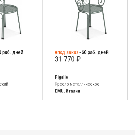
0 раб. дней
под заказ
~60 раб. дней
31 770 ₽
Pigalle
ский
Кресло металлическое
EMU, Италия