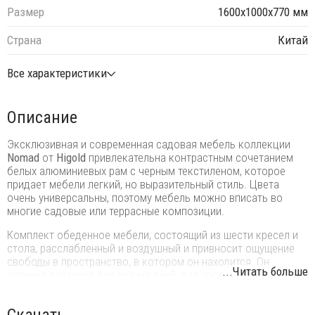
Размер
1600х1000х770 мм
Страна
Китай
Все характеристики
Описание
Эксклюзивная и современная садовая мебель коллекции
Nomad
от
Higold
привлекательна контрастным сочетанием
белых алюминиевых рам с черным текстиленом, которое
придает мебели легкий, но выразительный стиль. Цвета
очень универсальны, поэтому мебель можно вписать во
многие садовые или террасные композиции.
Комплект обеденное мебели, состоящий из шести кресел и
стола, расслабленный и воздушный и привносит ощущение
свободы в пространство, в котором он находится. Он
...Читать больше
отлично подходит для летних дней, для проведения обеда в
тени и прохладе, для хорошего самочувствия и веселья с
близкими, ведь с нем каждая деталь посвящена
Скачать
удовольствию. Изделия Nomad выделяются своей