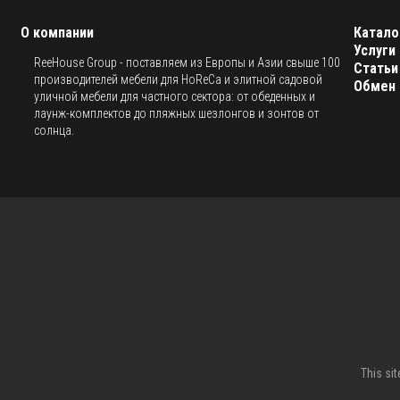
О компании
Катало
Услуги
ReeHouse Group - поставляем из Европы и Азии свыше 100
Статьи
производителей мебели для HoReCa и элитной садовой
Обмен 
уличной мебели для частного сектора: от обеденных и
лаунж-комплектов до пляжных шезлонгов и зонтов от
солнца.
This si