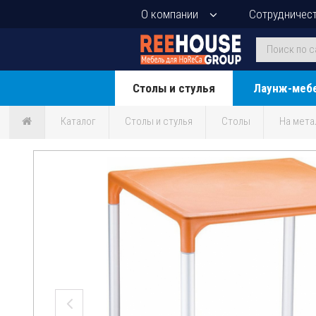
О компании
Сотрудничес
Столы и стулья
Лаунж-меб
Каталог
Столы и стулья
Столы
На мета