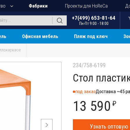
тво
Фабрики
Проекты для HoReCa
До
+7(499) 653-81-64
Пн-Пт 9:00 - 18:00
ель
Офисная мебель
Пляж под ключ
Зо
ллокаркасе
234/758-6199
Стол пласти
под заказ
Доставка ~45 ра
13 590
₽
Узнать оптовую 