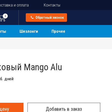
ставка и оплата
Контакты
0
Обратный звонок
нты
Шезлонги
Прочее
ковый Mango Alu
б. дней
цену
Добавить в заказ