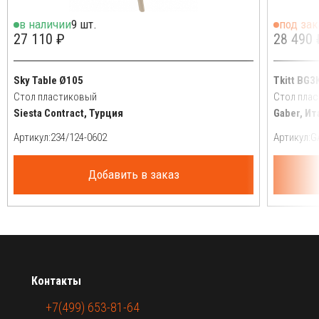
в наличии
9 шт.
под зак
27 110 ₽
28 490 
Sky Table Ø105
Tkitt BG3
Стол пластиковый
Стол пла
Siesta Contract, Турция
Gaber, Ит
Артикул:
Артикул:
Добавить в заказ
Контакты
+7(499) 653-81-64