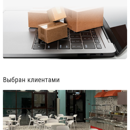
Информация по уходу:
прозрачные элементы можно
протирать тряпкой из микрофибры, допускается применение
нейтрального мыльного раствора. Запрещается
использовать спиртосодержащие или ацетоносодержащие (а
также им подобные) средства.
Выбран клиентами