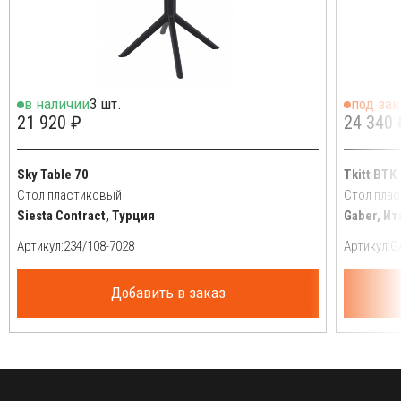
в наличии
3 шт.
под зак
21 920 ₽
24 340 
Sky Table 70
Tkitt BTK
Стол пластиковый
Стол пла
Siesta Contract, Турция
Gaber, Ит
Артикул:
Артикул:
Добавить в заказ