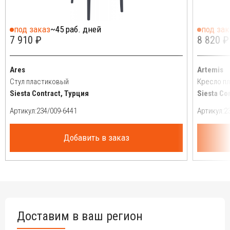
под заказ
~45 раб. дней
под зак
7 910 ₽
8 820 ₽
Ares
Artemis
Стул пластиковый
Кресло п
Siesta Contract, Турция
Siesta Co
Артикул:
Артикул:
Добавить в заказ
Доставим в ваш регион