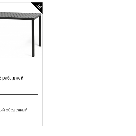
3d
5 раб. дней
вый обеденный