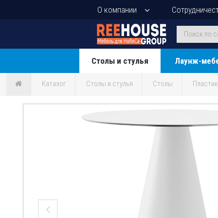
О компании
Сотрудничес
Столы и стулья
Лаунж-меб
Каталог
Столы и стулья
Столы
Пласти