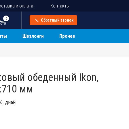
ставка и оплата
Контакты
0
Обратный звонок
нты
Шезлонги
Прочее
ковый обеденный Ikon,
х710 мм
б. дней