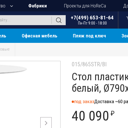
тво
Фабрики
Проекты для HoReCa
До
+7(499) 653-81-64
Пн-Пт 9:00 - 18:00
ель
Офисная мебель
Пляж под ключ
Зо
ковые
015/865STR/BI
Стол пласти
белый, Ø790
под заказ
Доставка ~60 ра
40 090
₽