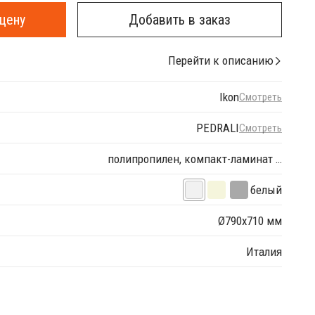
цену
Добавить в заказ
Перейти к описанию
Ikon
Смотреть
PEDRALI
Смотреть
полипропилен, компакт-ламинат …
белый
Ø790х710 мм
Италия