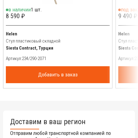
в наличии
1 шт.
под зак
8 590 ₽
9 490 ₽
Helen
Helen
Стул пластиковый складной
Стул пла
Siesta Contract, Турция
Siesta Co
Артикул:
Артикул:
Добавить в заказ
Доставим в ваш регион
Отправим любой транспортной компанией по