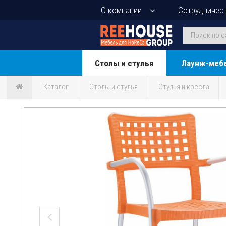
О компании
Сотрудничес
Столы и стулья
Лаунж-меб
Каталог
Столы и стулья
Стулья и кресла