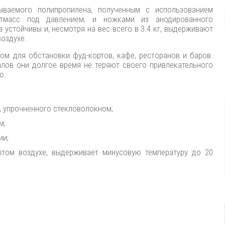
ываемого полипропилена, полученным с использованием
стмасс под давлением, и ножками из анодированного
 устойчивы и, несмотря на вес всего в 3.4 кг, выдерживают
воздухе.
ом для обстановки фуд-кортов, кафе, ресторанов и баров.
лов они долгое время не теряют своего привлекательного
ю.
, упрочненного стекловолокном;
м;
ии;
том воздухе, выдерживает минусовую температуру до 20