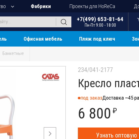
тво
Фабрики
Проекты для HoReCa
До
+7(499) 653-81-64
Пн-Пт 9:00 - 18:00
ель
Офисная мебель
Пляж под ключ
Зо
Банкетные
234/041-2177
Кресло плас
под заказ
Доставка ~45 ра
6 800
₽
Узнать оптовую 