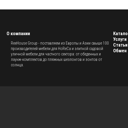
О компании
Катало
Услуги
ReeHouse Group - поставляем из Европы и Азии свыше 100
Статьи
производителей мебели для HoReCa и элитной садовой
Обмен 
уличной мебели для частного сектора: от обеденных и
лаунж-комплектов до пляжных шезлонгов и зонтов от
солнца.