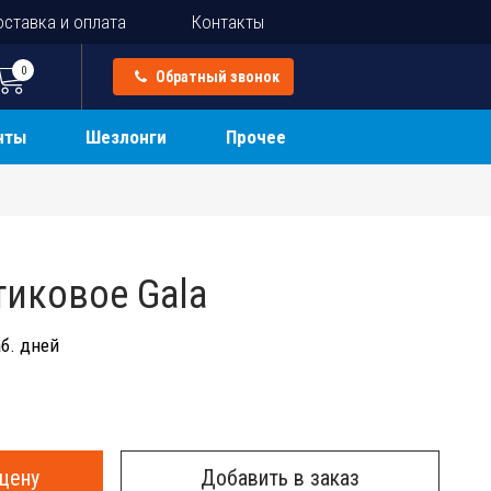
ставка и оплата
Контакты
0
Обратный звонок
нты
Шезлонги
Прочее
тиковое Gala
б. дней
цену
Добавить в заказ