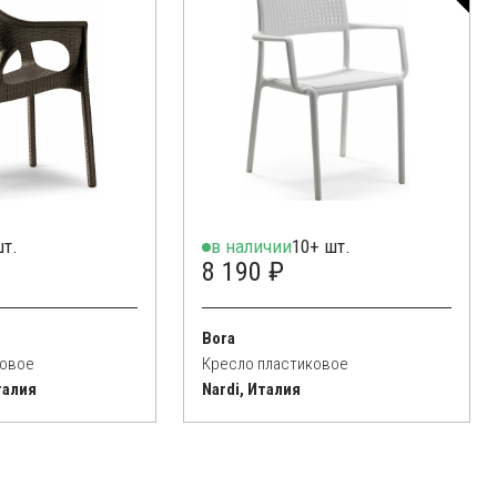
шт.
в наличии
10+ шт.
8 190 ₽
Bora
ковое
Кресло пластиковое
талия
Nardi, Италия