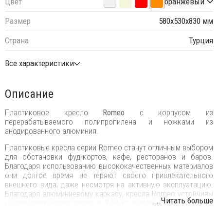
Цвет
оранжевый
Размер
580х530х830 мм
Страна
Турция
Все характеристики
Описание
Пластиковое кресло
Romeo
с корпусом из
перерабатываемого полипропилена и ножками из
анодированного алюминия.
Пластиковые кресла серии Romeo станут отличным выбором
для обстановки фуд-кортов, кафе, ресторанов и баров.
Благодаря использованию высококачественных материалов
они долгое время не теряют своего привлекательного
внешнего вида, даже несмотря на активную эксплуатацию.
Благодаря алюминиевому каркасу, кресла Romeo устойчивы
...Читать больше
и, несмотря на вес всего в 3.64 кг, выдерживают большие
нагрузки, и могут использоваться на открытом воздухе.