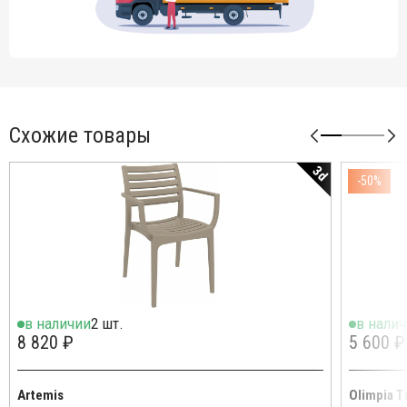
Схожие товары
3d
-50%
в наличии
2 шт.
в нали
8 820 ₽
5 600 ₽
Artemis
Olimpia T