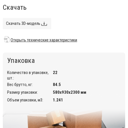
Особенности:
Скачать
изготовлено из высококачественного полипропилена,
упрочненного стекловолокном;
Скачать 3D-модель
каркас выполнен из анодированного алюминия Ø25 мм;
штабелируемое - занимает минимум места при хранении;
Открыть технические характеристики
подходит для использования в помещении и открытом
воздухе, выдерживает минусовую температуру до 20
градусов.
Упаковка
Открыть технические характеристики
.
Количество в упаковке,
22
шт.:
Вес брутто, кг:
84.5
Размер упаковки:
580х930х2300 мм
Объем упаковки, м3:
1.241