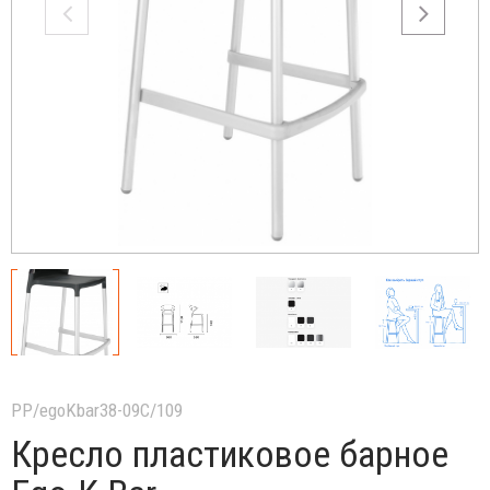
PP/egoKbar38-09C/109
Кресло пластиковое барное