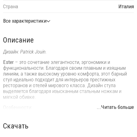
Страна
Италия
Все характеристики
Описание
Дизайн: Patrick Jouin.
Ester
– это сочетание элегантности, эргономики и
функциональности. Благодаря своим плавным и изящным
линиям, а также высокому уровню комфорта, этот барный
стул идеально подходит для интерьеров престижных
ресторанов и отелей мирового класса. Дизайн стула
выделяется благодаря изысканным стальным ножкам и
мягкой обивке.
...Читать больше
Особенности:
Корпус выполнен из стали с эластичными ремнями, обит
гибким формованным пенополиуретаном (плотность 60 кг/
Скачать
3
м
, 1 класс огнестойкости) с мягкой обивкой.