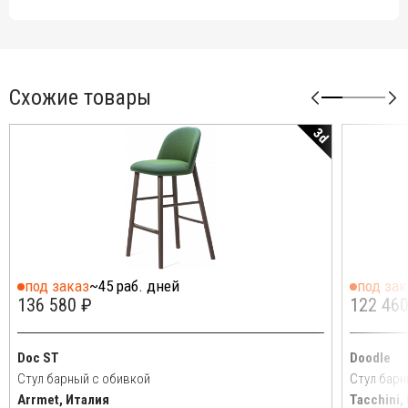
Схожие товары
3d
под заказ
~45 раб. дней
под зак
136 580 ₽
122 460
Doc ST
Doodle
Стул барный с обивкой
Стул барн
Arrmet, Италия
Tacchini,