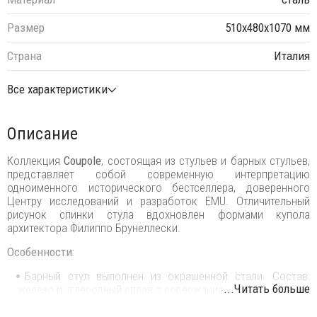
Размер
510х480х1070 мм
Страна
Италия
Все характеристики
Описание
Коллекция
Coupole
, состоящая из стульев и барных стульев,
представляет собой современную интерпретацию
одноименного исторического бестселлера, доверенного
Центру исследований и разработок EMU. Отличительный
рисунок спинки стула вдохновлен формами купола
архитектора Филиппо Брунеллески.
Особенности:
Барный стул выполнен из окрашенной стали. Состав:
...Читать больше
железо и углеродный сплав с содержанием углерода менее
2%, обработанный, чтобы выдерживать воздействия
окружающей среды, с помощью уникальной