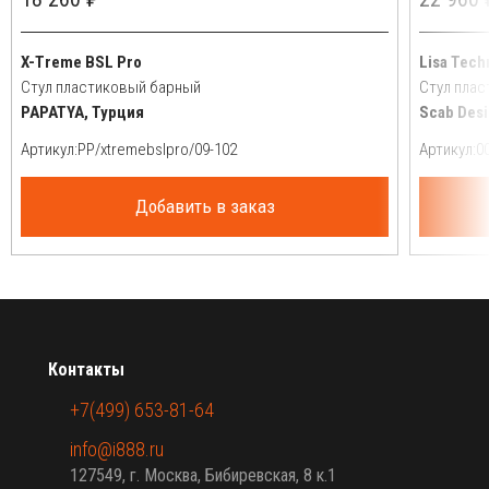
X-Treme BSL Pro
Lisa Tech
Стул пластиковый барный
Стул пла
PAPATYA, Турция
Scab Desi
Артикул:
Артикул:
Добавить в заказ
Контакты
+7(499) 653-81-64
info@i888.ru
127549, г. Москва, Бибиревская, 8 к.1