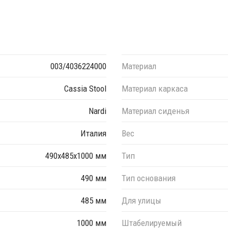
ами.
удобного хранения.
003/4036224000
Материал
 цвета данного изделия обращайтесь к нашим
Cassia Stool
Материал каркаса
Nardi
Материал сиденья
Италия
Вес
490х485х1000 мм
Тип
490 мм
Тип основания
485 мм
Для улицы
1000 мм
Штабелируемый