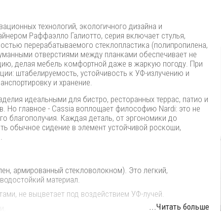
вационных технологий, экологичного дизайна и
йнером Раффаэлло Галиотто, серия включает стулья,
лностью перерабатываемого стеклопластика (полипропилена,
думанными отверстиями между планками обеспечивает не
яцию, делая мебель комфортной даже в жаркую погоду. При
ции: штабелируемость, устойчивость к УФ-излучению и
ранспортировку и хранение.
делия идеальными для бистро, ресторанных террас, патио и
. Но главное - Cassia воплощает философию Nardi: это не
го благополучия. Каждая деталь, от эргономики до
ить обычное сидение в элемент устойчивой роскоши,
.
лен, армированный стекловолокном). Это легкий,
 водостойкий материал.
ами, не выцветает под воздействием УФ-лучей.
...Читать больше
и.