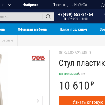
тво
Фабрики
Проекты для HoReCa
До
+7(499) 653-81-64
Пн-Пт 9:00 - 18:00
ель
Офисная мебель
Пляж под ключ
Зо
Барные
003/4036224000
Стул пластик
в наличии
6 шт.
10 610
₽
Узнать оптовую 