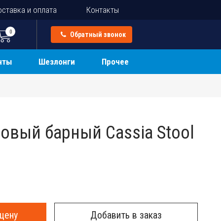
ставка и оплата
Контакты
0
Обратный звонок
нты
Шезлонги
Прочее
овый барный Cassia Stool
цену
Добавить в заказ