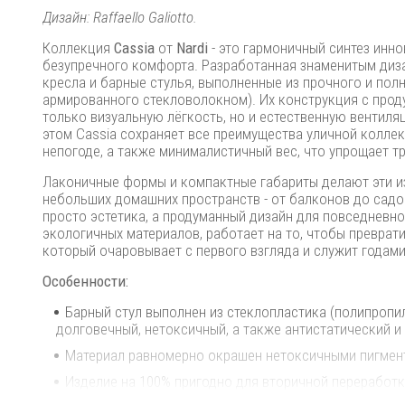
Дизайн: Raffaello Galiotto.
Коллекция
Cassia
от
Nardi
- это гармоничный синтез инно
безупречного комфорта. Разработанная знаменитым диза
кресла и барные стулья, выполненные из прочного и по
армированного стекловолокном). Их конструкция с про
только визуальную лёгкость, но и естественную вентил
этом Cassia сохраняет все преимущества уличной коллек
непогоде, а также минималистичный вес, что упрощает т
Лаконичные формы и компактные габариты делают эти из
небольших домашних пространств - от балконов до садов
просто эстетика, а продуманный дизайн для повседневно
экологичных материалов, работает на то, чтобы преврат
который очаровывает с первого взгляда и служит годами
Особенности:
Барный стул выполнен из стеклопластика (полипропи
долговечный, нетоксичный, а также антистатический и
Материал равномерно окрашен нетоксичными пигмент
Изделие на 100% пригодно для вторичной переработк