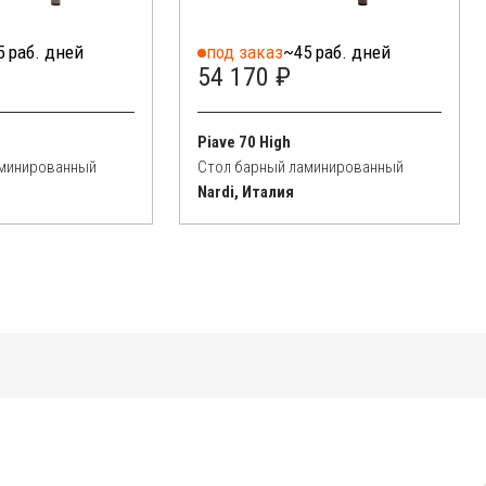
5 раб. дней
под заказ
~45 раб. дней
54 170 ₽
Piave 70 High
аминированный
Стол барный ламинированный
Nardi, Италия