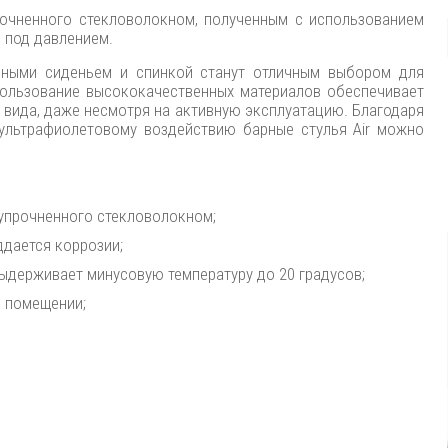
прочненного стекловолокном, полученным с использованием
 под давлением.
нными сиденьем и спинкой станут отличным выбором для
пользование высококачественных материалов обеспечивает
вида, даже несмотря на активную эксплуатацию. Благодаря
 ультрафиолетовому воздействию барные стулья Air можно
 упрочненного стекловолокном;
ддается коррозии;
ыдерживает минусовую температуру до 20 градусов;
в помещении;