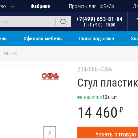
тво
Фабрики
Проекты для HoReCa
До
+7(499) 653-81-64
Пн-Пт 9:00 - 18:00
ель
Офисная мебель
Пляж под ключ
Зо
Барные
234/068-4386
Стул пластик
в наличии
10+ шт.
14 460
₽
Узнать оптовую 