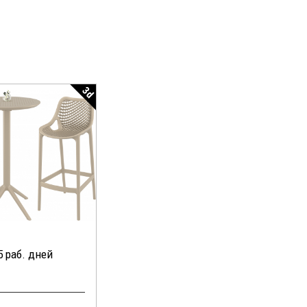
3d
5 раб. дней