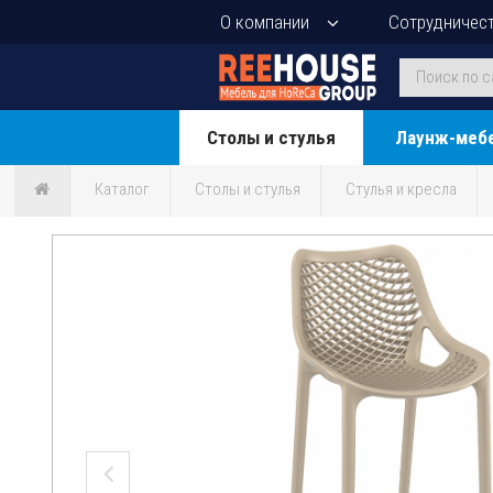
О компании
Сотрудничес
Столы и стулья
Лаунж-меб
Каталог
Столы и стулья
Стулья и кресла