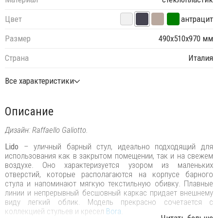
Цвет
антрацит
Размер
490х510х970 мм
Страна
Италия
Все характеристики
Описание
Дизайн: Raffaello Galiotto.
Lido
– уличный барный стул, идеально подходящий для
использования как в закрытом помещении, так и на свежем
воздухе. Оно характеризуется узором из маленьких
отверстий, которые располагаются на корпусе барного
стула и напоминают мягкую текстильную обивку. Плавные
линии и непрерывный бесшовный каркас придает внешнему
виду легкий облик.
Модель прекрасно сочетается с
коллекцией стульев и кресел
Bora
.
...Читать больше