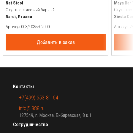
Net Stool
Maya Bar 
Стул пластиковый барный
Стул пла
Nardi, Италия
Siesta Co
Артикул:
Артикул:
Добавить в заказ
Контакты
+7(499) 653-81-64
info@i888.ru
127549, г. Москва, Бибиревская, 8 к.1
Сотрудничество