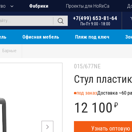
тво
Фабрики
Проекты для HoReCa
До
+7(499) 653-81-64
Пн-Пт 9:00 - 18:00
ель
Офисная мебель
Пляж под ключ
Зо
Барные
015/677NE
Стул пласти
под заказ
Доставка ~60 ра
12 100
₽
Узнать оптовую 