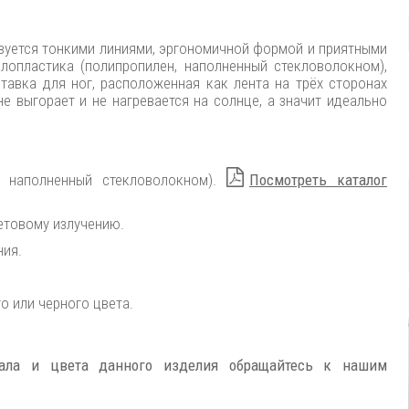
изуется тонкими линиями, эргономичной формой и приятными
лопластика (полипропилен, наполненный стекловолокном),
авка для ног, расположенная как лента на трёх сторонах
не выгорает и не нагревается на солнце, а значит идеально
, наполненный стекловолокном).
Посмотреть каталог
етовому излучению.
ния.
о или черного цвета.
иала и цвета данного изделия обращайтесь к нашим