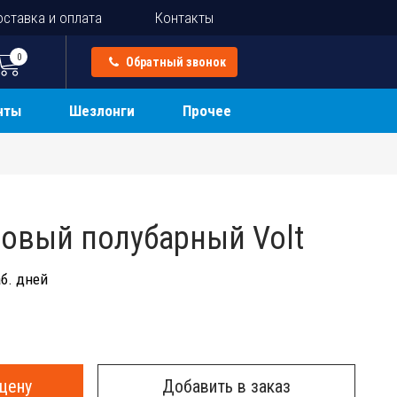
ставка и оплата
Контакты
0
Обратный звонок
нты
Шезлонги
Прочее
ковый полубарный Volt
б. дней
цену
Добавить в заказ