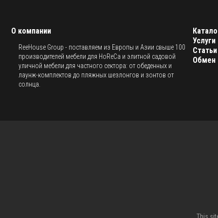
О компании
Катало
Услуги
ReeHouse Group - поставляем из Европы и Азии свыше 100
Статьи
производителей мебели для HoReCa и элитной садовой
Обмен 
уличной мебели для частного сектора: от обеденных и
лаунж-комплектов до пляжных шезлонгов и зонтов от
солнца.
This si