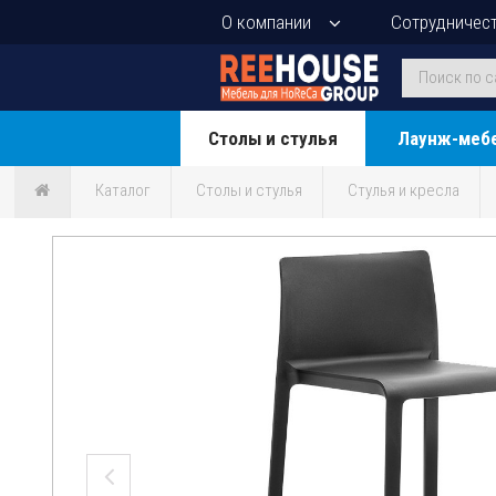
О компании
Сотрудничес
Столы и стулья
Лаунж-меб
Каталог
Столы и стулья
Стулья и кресла