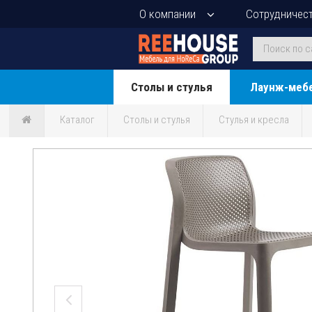
О компании
Сотрудничес
Столы и стулья
Лаунж-меб
Каталог
Столы и стулья
Стулья и кресла