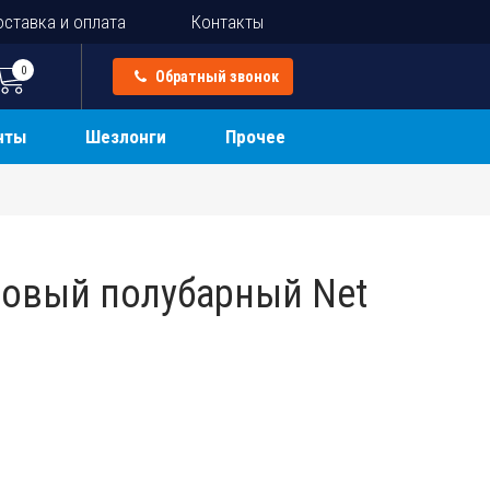
ставка и оплата
Контакты
0
Обратный звонок
нты
Шезлонги
Прочее
ковый полубарный Net