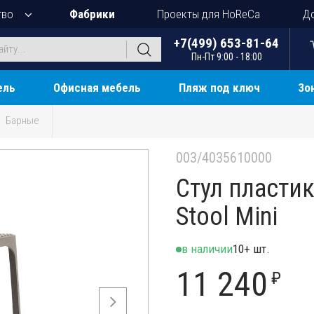
тво
Фабрики
Проекты для HoReCa
До
+7(499) 653-81-64
Пн-Пт 9:00 - 18:00
ель
Офисная мебель
Пляж под ключ
Зо
Барные
003/4035610000
Стул пласти
Stool Mini
в наличии
10+ шт.
11 240
₽