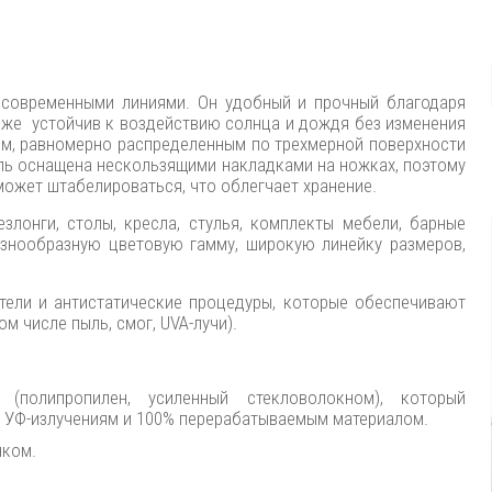
современными линиями. Он удобный и прочный благодаря
кже устойчив к воздействию солнца и дождя без изменения
м, равномерно распределенным по трехмерной поверхности
ель оснащена нескользящими накладками на ножках, поэтому
может штабелироваться, что облегчает хранение.
злонги, столы, кресла, стулья, комплекты мебели, барные
азнообразную цветовую гамму, широкую линейку размеров,
тели и антистатические процедуры, которые обеспечивают
м числе пыль, смог, UVA-лучи).
(полипропилен, усиленный стекловолокном), который
к УФ-излучениям и 100% перерабатываемым материалом.
нком.