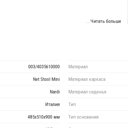
...Читать больше
иала и цвета данного изделия обращайтесь к нашим
003/4035610000
Материал
Net Stool Mini
Материал каркаса
Nardi
Материал сиденья
Италия
Тип
485х510х900 мм
Тип основания