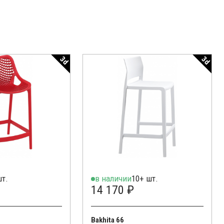
3d
3d
шт.
в наличии
10+ шт.
14 170 ₽
Bakhita 66