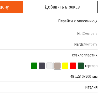
цену
Добавить в заказ
Перейти к описанию
Net
Смотреть
Nardi
Смотреть
стеклопластик
тортора
485х510х900 мм
Италия