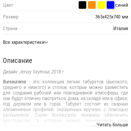
Цвет
синий
Размер
365х425х740 мм
Страна
Италия
Все характеристики
Описание
Дизайн: Jerszy Seymour, 2018 г.
Bureaurama
- это коллекция легких табуретов (высокого,
среднего и низкого) и столов, которые можно разместить
для создания рабочей или повседневной атмосферы, где
они будут отлично смотреться: дома, на складе или в офисе,
под деревом или в горах. Табурет состоит из сварных
алюминиевых профилей, окрашенных вручную с помощью
распылителя. Серия Bureaurama призвана обеспечить
пространство, в котором можно пересмотреть свое
...Читать больше
будущее, обсудить и принять решения, или просто