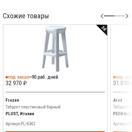
Схожие товары
3d
под заказ
~90 раб. дней
под зак
32 970 ₽
31 010 
Frozen
Arod
Табурет пластиковый барный
Табурет 
PLUST, Италия
PEDRALI,
Артикул:
Артикул: