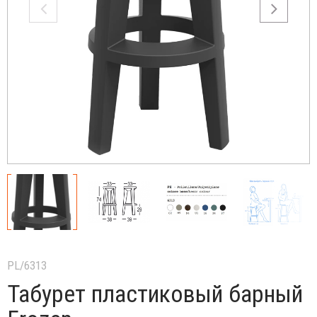
PL/6313
Табурет пластиковый барный