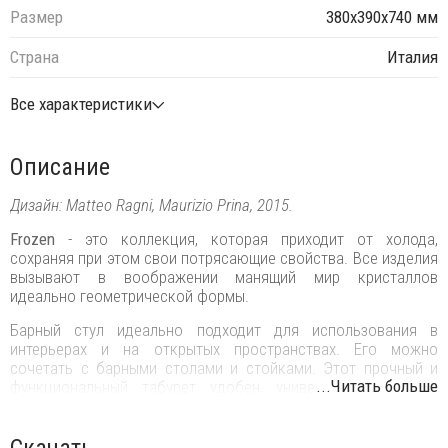
Размер
380х390х740 мм
Страна
Италия
Все характеристики
Описание
Дизайн: Matteo Ragni, Maurizio Prina, 2015.
Frozen
- это коллекция, которая приходит от холода,
сохраняя при этом свои потрясающие свойства. Все изделия
вызывают в воображении манящий мир кристаллов
идеально геометрической формы.
Барный стул идеально подходит для использования в
интерьерах и на открытых пространствах. Его можно
сочетать с барными столами и стойками. Этот прочный и
...Читать больше
функциональный табурет удобен, универсален и легко
передвигается.
Особенности:
Скачать