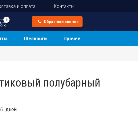
ставка и оплата
Контакты
0
Обратный звонок
нты
Шезлонги
Прочее
стиковый полубарный
б. дней