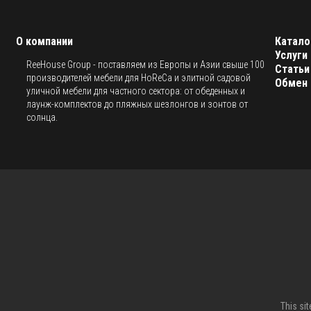
О компании
Катало
Услуги
ReeHouse Group - поставляем из Европы и Азии свыше 100
Статьи
производителей мебели для HoReCa и элитной садовой
Обмен 
уличной мебели для частного сектора: от обеденных и
лаунж-комплектов до пляжных шезлонгов и зонтов от
солнца.
This si