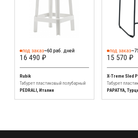
под заказ
~60 раб. дней
под заказ
~7
16 490 ₽
15 570 ₽
Rubik
X-Treme Sled P
Табурет пластиковый полубарный
Табурет пласти
PEDRALI, Италия
PAPATYA, Турц