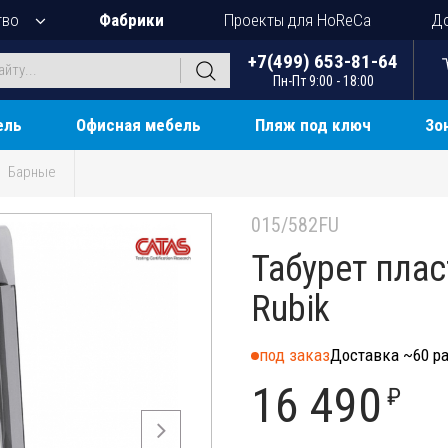
тво
Фабрики
Проекты для HoReCa
До
+7(499) 653-81-64
Пн-Пт 9:00 - 18:00
ель
Офисная мебель
Пляж под ключ
Зо
Барные
015/582FU
Табурет пла
Rubik
под заказ
Доставка ~60 ра
16 490
₽