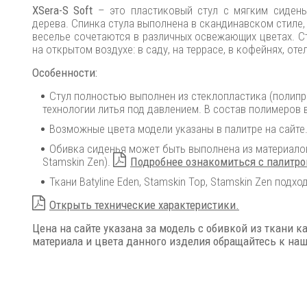
XSera-S Soft
– это пластиковый стул с мягким сидень
дерева. Спинка стула выполнена в скандинавском стиле
веселье сочетаются в различных освежающих цветах. С
на открытом воздухе: в саду, на террасе, в кофейнях, оте
Особенности:
Стул полностью выполнен из стеклопластика (полип
технологии литья под давлением. В состав полимеров 
Возможные цвета модели указаны в палитре на сайте
Обивка сиденья может быть выполнена из материалов ка
Stamskin Zen).
Подробнее ознакомиться с палитр
Ткани Batyline Eden, Stamskin Top, Stamskin Zen подх
Открыть технические характеристики.
Цена на сайте указана за модель с обивкой из ткани к
материала и цвета данного изделия обращайтесь к н