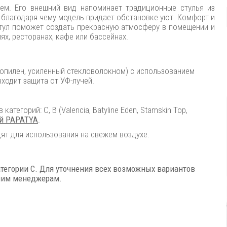
ем. Его внешний вид напоминает традиционные стулья из
, благодаря чему модель придает обстановке уют. Комфорт и
тул поможет создать прекрасную атмосферу в помещении и
лях, ресторанах, кафе или бассейнах.
ропилен, усиленный стекловолокном) с использованием
входит защита от УФ-лучей.
.
тегорий: C, B (Valencia, Batyline Eden, Stamskin Top,
ой PAPATYA
.
одят для использования на свежем воздухе.
атегории C. Для уточнения всех возможных вариантов
ашим менеджерам.