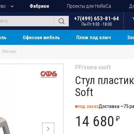
тво
Фабрики
Проекты для HoReCa
До
+7(499) 653-81-64
Пн-Пт 9:00 - 18:00
ель
Офисная мебель
Пляж под ключ
Зо
Мягкие
PP/xsera-ssoft
Стул пласти
Soft
под заказ
Доставка ~75 ра
14 680
₽