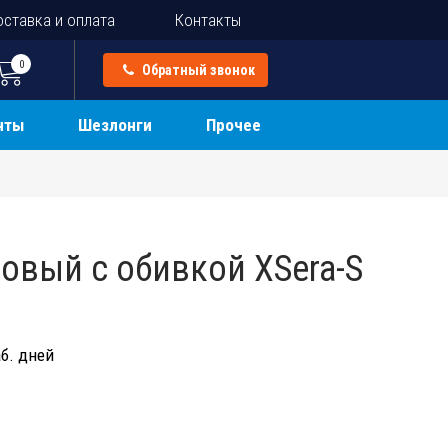
ставка и оплата
Контакты
0
Обратный звонок
нты
Шезлонги
Прочее
ковый с обивкой XSera-S
б. дней