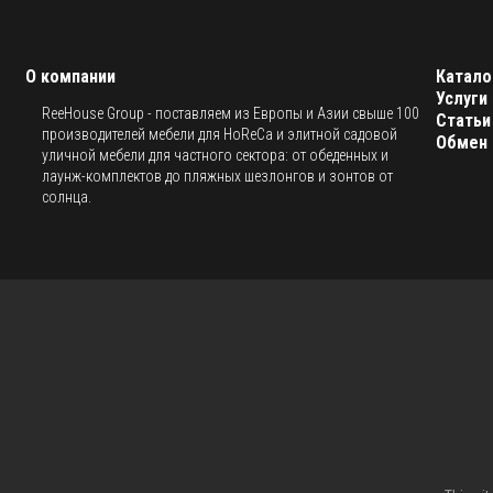
О компании
Катало
Услуги
ReeHouse Group - поставляем из Европы и Азии свыше 100
Статьи
производителей мебели для HoReCa и элитной садовой
Обмен 
уличной мебели для частного сектора: от обеденных и
лаунж-комплектов до пляжных шезлонгов и зонтов от
солнца.