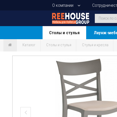
О компании
Сотрудничес
Столы и стулья
Лаунж-меб
Каталог
Столы и стулья
Стулья и кресла