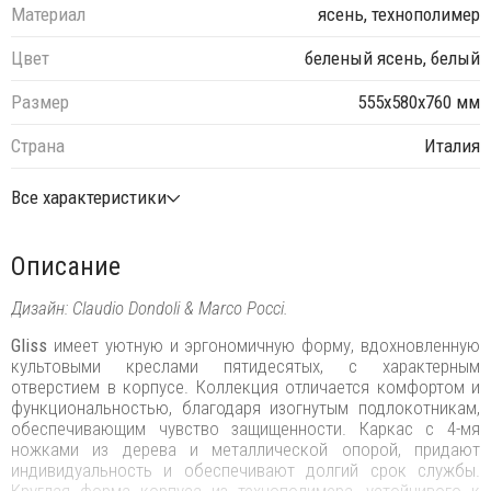
Материал
ясень, технополимер
Цвет
беленый ясень, белый
Размер
555х580х760 мм
Страна
Италия
Все характеристики
Описание
Дизайн: Claudio Dondoli & Marco Pocci.
Gliss
имеет уютную и эргономичную форму, вдохновленную
культовыми креслами пятидесятых, с характерным
отверстием в корпусе. Коллекция отличается комфортом и
функциональностью, благодаря изогнутым подлокотникам,
обеспечивающим чувство защищенности. Каркас с 4-мя
ножками из дерева и металлической опорой, придают
индивидуальность и обеспечивают долгий срок службы.
Круглая форма корпуса из технополимера, устойчивого к