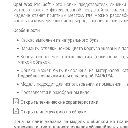
Opal Wox Pro Soft
- это новый представитель линейки 
матовых тонах с фиксированной подушкой на сиденье
Изделие станет приятным местом, где можно расслаби
частных и коммерческих интерьеров, лаконично вписыва
Особенности:
Каркас выполнен из натурального бука.
Варианты отделки ножек цвета корпуса указаны в пал
Корпус выполнен из стеклопластика (полипропилен, 
мягкой обивкой.
Обивка может быть выполнена из материалов категор
Подробнее ознакомиться с палитрой PAPATYA
.
Модель подходит для использования в помещении. Не
Поставляется в разобранном виде.
Открыть технические характеристики.
Открыть инструкцию по сборке.
Цена на сайте указана за модель с обивкой из ткан
материала и цвета данного изделия обращайтесь к н