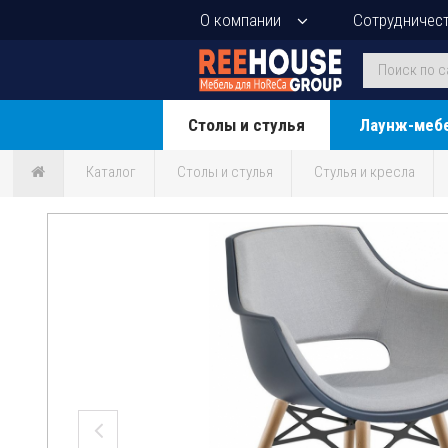
О компании
Сотрудничес
Столы и стулья
Лаунж-меб
Каталог
Столы и стулья
Стулья и кресла