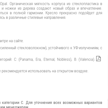
Opal. Органическая мягкость корпуса из стеклопластика в
 и ножки из дерева создают новый образ и впечатление.
ться в полной гармонии. Кресло прекрасно подойдет для
ясь в различные стилевые направления.
итре на сайте.
усиленный стекловолокном), устойчивого к УФ-излучениям, с
ий: C (Panama, Era, Eternal, Nobless), B (Valencia).
 рекомендуется использовать на открытом воздухе.
и категории C. Для уточнения всех возможных вариантов
ашим менеджерам.