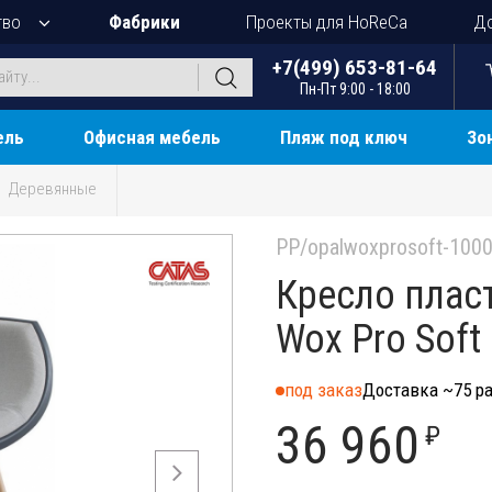
тво
Фабрики
Проекты для HoReCa
До
+7(499) 653-81-64
Пн-Пт 9:00 - 18:00
ель
Офисная мебель
Пляж под ключ
Зо
Деревянные
PP/opalwoxprosoft-100
Кресло плас
Wox Pro Soft
под заказ
Доставка ~75 ра
36 960
₽