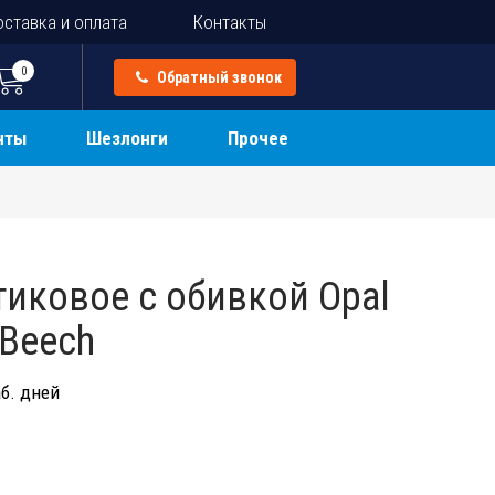
ставка и оплата
Контакты
0
Обратный звонок
нты
Шезлонги
Прочее
0
тиковое с обивкой Opal
 Beech
б. дней