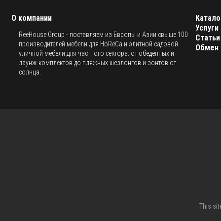
О компании
Катало
Услуги
ReeHouse Group - поставляем из Европы и Азии свыше 100
Статьи
производителей мебели для HoReCa и элитной садовой
Обмен 
уличной мебели для частного сектора: от обеденных и
лаунж-комплектов до пляжных шезлонгов и зонтов от
солнца.
This si