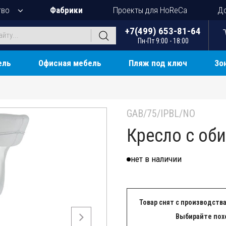
тво
Фабрики
Проекты для HoReCa
До
+7(499) 653-81-64
Пн-Пт 9:00 - 18:00
ель
Офисная мебель
Пляж под ключ
Зо
GAB/75/IPBL/NO
Кресло с об
нет в наличии
Товар снят с производства
Выбирайте пох