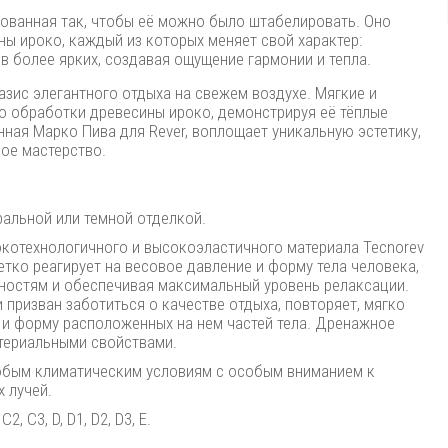
рованная так, чтобы её можно было штабелировать. Оно
ны ироко, каждый из которых меняет свой характер:
в более ярких, создавая ощущение гармонии и тепла.
зис элегантного отдыха на свежем воздухе. Мягкие и
 обработки древесины ироко, демонстрируя её тёплые
нная Марко Пива для Rever, воплощает уникальную эстетику,
ое мастерство.
ральной или темной отделкой.
котехнологичного и высокоэластичного материала Tecnorev
тко реагирует на весовое давление и форму тела человека,
ностям и обеспечивая максимальный уровень релаксации.
призван заботиться о качестве отдыха, повторяет, мягко
 и форму расположенных на нем частей тела. Дренажное
териальными свойствами.
любым климатическим условиям с особым вниманием к
 лучей.
C2, C3, D, D1, D2, D3, E.