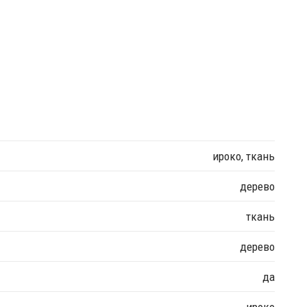
ироко, ткань
дерево
ткань
дерево
да
ироко