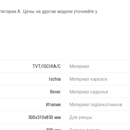
атегории A. Цены на другие модели уточняйте у
TVT/ISCHIA/C
Материал
Ischia
Материал каркаса
Rever
Материал сиденья
Италия
Материал подлокотников
500х510х850 мм
Для улицы
500 мм
Порода дерева