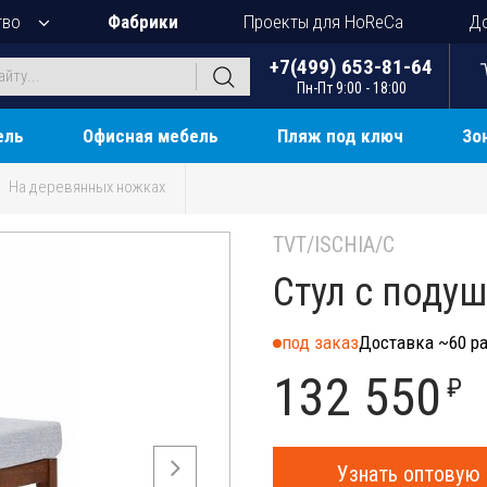
тво
Фабрики
Проекты для HoReCa
До
+7(499) 653-81-64
Пн-Пт 9:00 - 18:00
ель
Офисная мебель
Пляж под ключ
Зо
На деревянных ножках
TVT/ISCHIA/C
Стул с подуш
под заказ
Доставка ~60 ра
132 550
₽
Узнать оптовую 