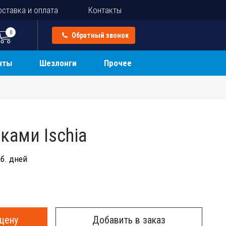
ставка и оплата
Контакты
0
Обратный звонок
нты
Шезлонги
Прочее
ками Ischia
б. дней
цену
Добавить в заказ