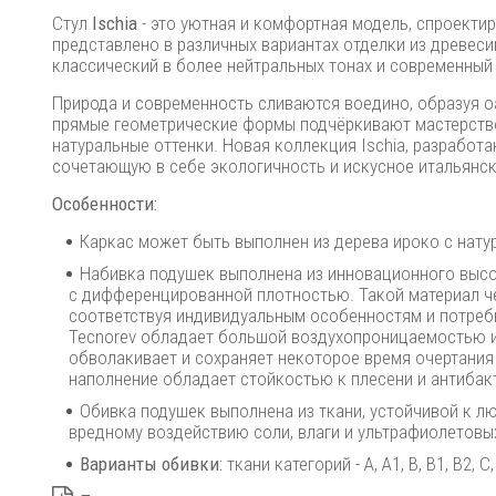
Стул
Ischia
- это уютная и комфортная модель, спроекти
представлено в различных вариантах отделки из древеси
классический в более нейтральных тонах и современный 
Природа и современность сливаются воедино, образуя оа
прямые геометрические формы подчёркивают мастерство
натуральные оттенки. Новая коллекция Ischia, разработа
сочетающую в себе экологичность и искусное итальянск
Особенности:
Каркас может быть выполнен из дерева ироко с нату
Набивка подушек выполнена из инновационного высо
с дифференцированной плотностью. Такой материал че
соответствуя индивидуальным особенностям и потреб
Tecnorev обладает большой воздухопроницаемостью и 
обволакивает и сохраняет некоторое время очертания
наполнение обладает стойкостью к плесени и антибак
Обивка подушек выполнена из ткани, устойчивой к 
вредному воздействию соли, влаги и ультрафиолетовых
Варианты обивки:
ткани категорий - A, A1, B, B1, B2, C, 