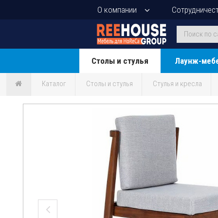
О компании
Сотрудничес
Столы и стулья
Лаунж-меб
Каталог
Столы и стулья
Стулья и кресла