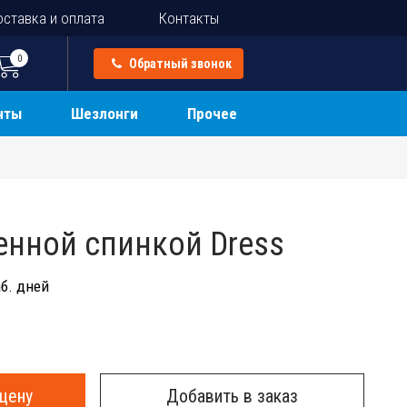
ставка и оплата
Контакты
0
Обратный звонок
нты
Шезлонги
Прочее
ненной спинкой Dress
б. дней
цену
Добавить в заказ