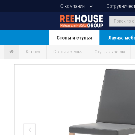
О компании
Сотрудничес
Столы и стулья
Лаунж-меб
Каталог
Столы и стулья
Стулья и кресла