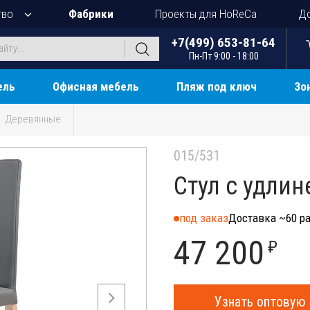
тво
Фабрики
Проекты для HoReCa
До
+7(499) 653-81-64
Пн-Пт 9:00 - 18:00
ель
Офисная мебель
Пляж под ключ
Зо
Деревянные
015/531
Стул с удли
под заказ
Доставка ~60 ра
47 200
₽
Узнать оптовую 