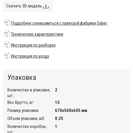
конференц-зале или общественном пространстве.
Скачать 3D-модель
Особенности:
Подробнее ознакомиться с палитрой фабрики Gaber.
Ножки могут быть выполнены из хромированного или
окрашенного в белый цвет металла.
Технические характеристики
Сиденье и спинка выполнены из полиуретана pu-flex.
Инструкция по разборке
Обивка может быть выполнена из ткани Blazer, King,
Kvadrat.
Подробнее ознакомиться с
Инструкция по уходу
палитрой фабрики Gaber.
Дополнительные материалы:
Упаковка
Технические характеристики
.
Инструкция по разборке
.
Количество в упаковке,
2
шт.:
Инструкция по уходу
.
Вес брутто, кг:
15
Цена на сайте указана за модель с хромированными
Размер упаковки:
670x560x645 мм
ножками и обивкой из ткани King. Цены на другие модели
Вы можете уточнить у менеджеров.
Объем упаковки, м3:
0.25
Количество коробок,
1
шт.: