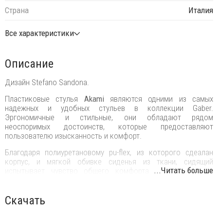
Страна
Италия
Все характеристики
Описание
Дизайн Stefano Sandona.
Пластиковые стулья
Akami
являются одними из самых
надежных и удобных стульев в коллекции Gaber.
Эргономичные и стильные, они обладают рядом
неоспоримых достоинств, которые предоставляют
пользователю изысканность и комфорт.
Благодаря полиуретановому pu-flex, из которого сдеалан
корпус, и мягкой обивке сиденья из ткани, сидящий
...Читать больше
испытывает чувство общего комфорта даже во время
длительного сидения. Стулья прекрасно подойдут для
обстановки кафе, баров, ресторанов, офисов, различных
учреждений, залов ожидания и даже частных интерьеров.
Скачать
Можно соединить стулья Gaber вместе, чтобы создать ряды
сидений и расположить их в любом корпоративном офисе,