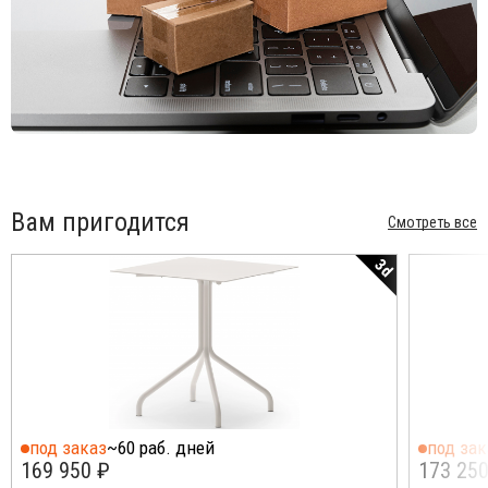
обеспечивают долговечность и устойчивость к внешним
воздействиям, делая коллекцию идеальной для любого
проекта на открытом воздухе.
Обустраиваете ли вы частный сад или офисное помещение,
коллекция Salò 2025 - идеальный выбор для тех, кто ценит
элегантность, универсальность и высочайшее качество.
Откройте для себя все возможности персонализации и
вдохновитесь инновационным дизайном Unopiù. Впитав в
себя дух озера Гарда, Salò превратит любое пространство в
оазис красоты и комфорта.
Вам пригодится
Смотреть все
Особенности:
3d
Каркас выполнен из алюминия с порошковым покрытием.
Варианты цвета:
указаны в палитре. Выбор алюминия в
качестве основного материала обеспечивает лёгкость,
устойчивость к погодным условиям и минимальные
требования к уходу, что делает мебель идеальным
выбором для тех, кто ищет высококачественную и
долговечную садовую мебель.
Съемный чехол подушки может быть выполнен из любой
под заказ
~60 раб. дней
под зак
ткани
Unopiu Color Collection
. Ткани окрашены с
169 950 ₽
173 250
использованием новейших технологий производства,