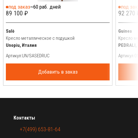
под заказ
~60 раб. дней
под зак
89 100 ₽
92 270 
Salò
Guinea
Кресло металлическое с подушкой
Кресло м
Unopiu, Италия
PEDRALI,
Артикул:
Артикул:
Добавить в заказ
Контакты
+7(499) 653-81-64