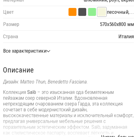
Цвет
песочный,...
Размер
570х560х800 мм
Страна
Италия
Все характеристики
Описание
Дизайн: Matteo Thun, Benedetto Fasciana.
Коллекция
Salò
– это изысканная ода безмятежным
пейзажам озер северной Италии. Вдохновленная
непреходящим очарованием озера Гарда, эта коллекция
сочетает в себе модернистский дизайн,
высококачественные материалы и исключительный комфорт,
предлагая универсальные мебельные решения с
поразительным эстетическим эффектом. Salò, задуманная
как стилистическое паспарту, воспевает лёгкость и
...Читать больше