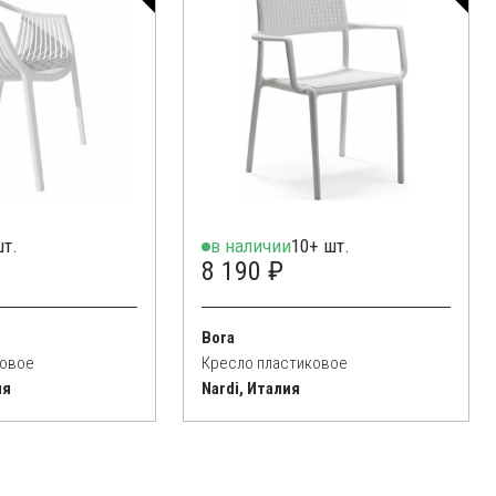
шт.
в наличии
10+ шт.
8 190 ₽
Bora
ковое
Кресло пластиковое
ия
Nardi, Италия