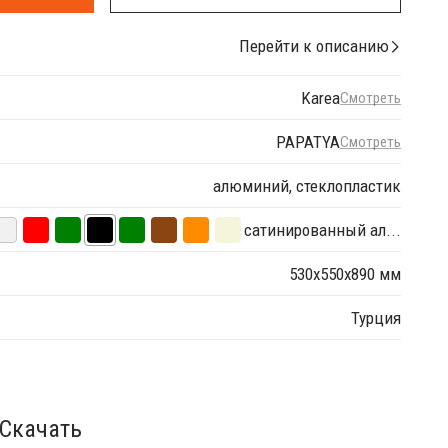
Перейти к описанию
Karea
Смотреть
PAPATYA
Смотреть
алюминий, стеклопластик
сатинированный ал...
530х550х890 мм
Турция
Скачать