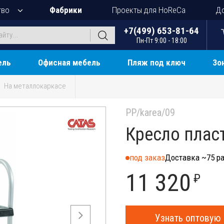
тво
Фабрики
Проекты для HoReCa
До
+7(499) 653-81-64
Пн-Пт 9:00 - 18:00
ель
Офисная мебель
Пляж под ключ
Зо
На металлокаркасе
PP/karea/09
Кресло плас
под заказ
Доставка ~75 ра
11 320
₽
Узнать оптовую 