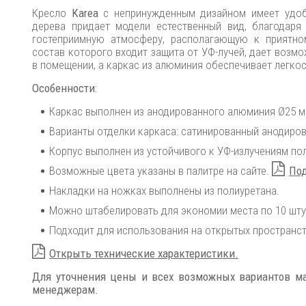
Кресло
Karea
с непринужденным дизайном имеет удоб
дерева придает модели естественный вид, благодар
гостеприимную атмосферу, располагающую к приятном
состав которого входит защита от УФ-лучей, дает возмо
в помещении, а каркас из алюминия обеспечивает легкос
Особенности:
Каркас выполнен из анодированного алюминия Ø25 мм
Варианты отделки каркаса: сатинированный анодиров
Корпус выполнен из устойчивого к УФ-излучениям по
Возможные цвета указаны в палитре на сайте.
Под
Накладки на ножках выполнены из полиуретана.
Можно штабелировать для экономии места по 10 шту
Подходит для использования на открытых пространст
Открыть технические характеристики.
Для уточнения цены и всех возможных вариантов ма
менеджерам.