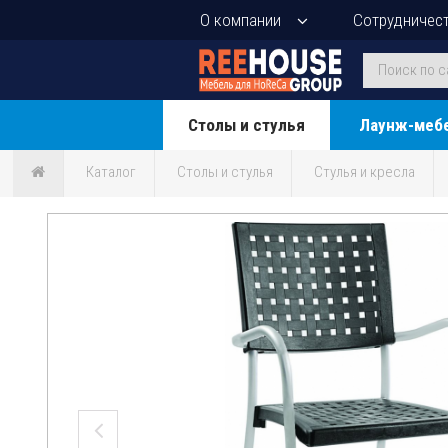
О компании
Сотрудничес
Столы и стулья
Лаунж-меб
Каталог
Столы и стулья
Стулья и кресла