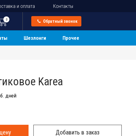
ставка и оплата
Контакты
0
Обратный звонок
нты
Шезлонги
Прочее
тиковое Karea
б. дней
цену
Добавить в заказ