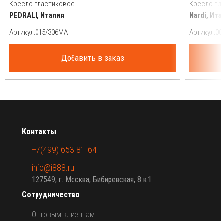
Кресло пластиковое
Кресло п
PEDRALI, Италия
Nardi, Ит
Артикул:
Артикул:
Добавить в заказ
Контакты
+7(499) 653-81-64
info@i888.ru
127549, г. Москва, Бибиревская, 8 к.1
Сотрудничество
Оптовым клиентам